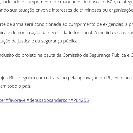
e, incluindo o cumprimento de mandados de busca, prisão, reinteg
ndo sua atuação envolve interesses de criminosos ou organizações e
orte de arma será condicionada ao cumprimento de exigências já p
cnica e demonstração da necessidade funcional. A medida visa gara
ução da justiça e da segurança pública.
inclusão do projeto na pauta da Comissão de Segurança Pública 
Fesojus-BR – seguem com o trabalho pela aprovação do PL, em man
 em todo o país.
cer
#favorável
#deputadosanderson
#PL4256