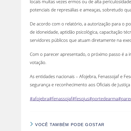
locais muitas vezes ermos ou de alta periculosidad
potenciais de represálias e ameaças, sobretudo qua
De acordo com o relatório, a autorização para o p
de idoneidade, aptidão psicológica, capacitação té
servidores públicos que atuam diretamente na exec
Com o parecer apresentado, o próximo passo é a 
votação.
As entidades nacionais – Afojebra, Fenassojaf e 
segurança e reconhecimento aos Oficiais de Justiça
#afojebra
#fenassojaf
#fesojus
#portedearma
#pare
VOCÊ TAMBÉM PODE GOSTAR