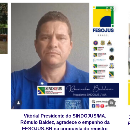
Vitória! Presidente do SINDOJUS/MA,
Rômulo Baldez, agradece o empenho da
R
FESOJUS-BR na conquista do registro