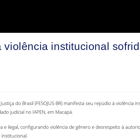
olência institucional sofrid
 Justiça do Brasil (FESOJUS-BR) manifesta seu repúdio à violência 
dado judicial no IAPEN, em Macapá.
 e ilegal, configurando violência de gênero e desrespeito à autor
nstitucional.