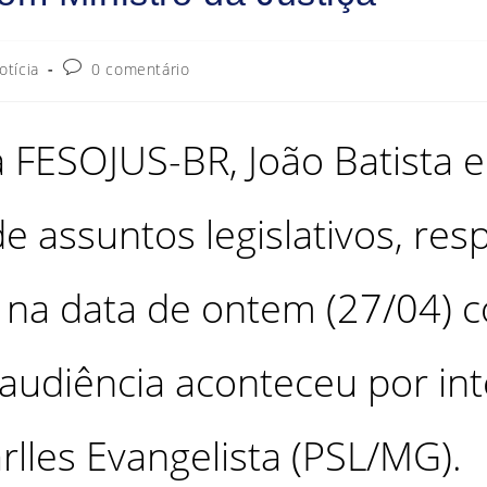
otícia
0 comentário
FESOJUS-BR, João Batista e 
de assuntos legislativos, re
 na data de ontem (27/04) c
 audiência aconteceu por in
lles Evangelista (PSL/MG).